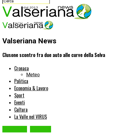
Valseriana News
Clusone scontro fra due auto alle curve della Selva
Cronaca
Meteo
Politica
Economia & Lavoro
Sport
Eventi
Cultura
La Valle nel VIRUS
CLUSONE
Cronaca