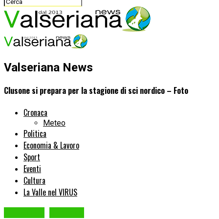
Valseriana News
Clusone si prepara per la stagione di sci nordico – Foto
Cronaca
Meteo
Politica
Economia & Lavoro
Sport
Eventi
Cultura
La Valle nel VIRUS
CLUSONE
Cronaca