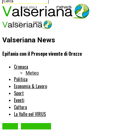
Valseriana News
Epifania con il Presepe vivente di Orezzo
Cronaca
Meteo
Politica
Economia & Lavoro
Sport
Eventi
Cultura
La Valle nel VIRUS
Eventi
GAZZANIGA