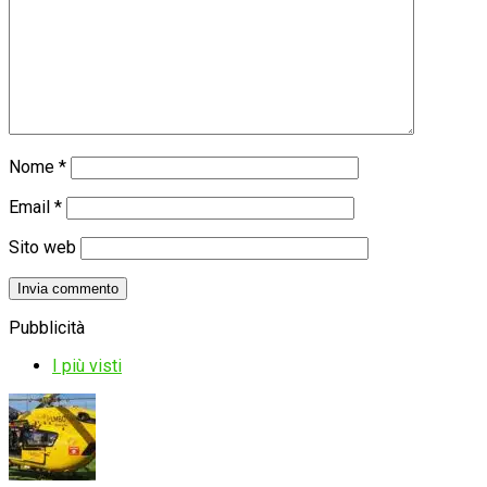
Nome
*
Email
*
Sito web
Pubblicità
I più visti