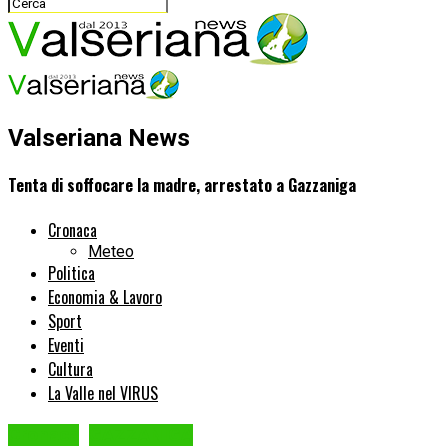
Valseriana News
Tenta di soffocare la madre, arrestato a Gazzaniga
Cronaca
Meteo
Politica
Economia & Lavoro
Sport
Eventi
Cultura
La Valle nel VIRUS
Cronaca
GAZZANIGA