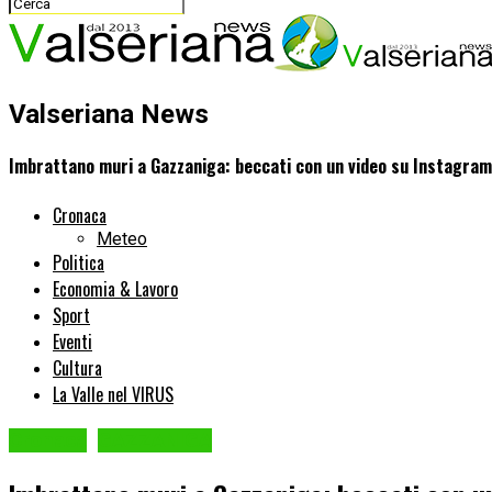
Valseriana News
Imbrattano muri a Gazzaniga: beccati con un video su Instagram
Cronaca
Meteo
Politica
Economia & Lavoro
Sport
Eventi
Cultura
La Valle nel VIRUS
Cronaca
GAZZANIGA