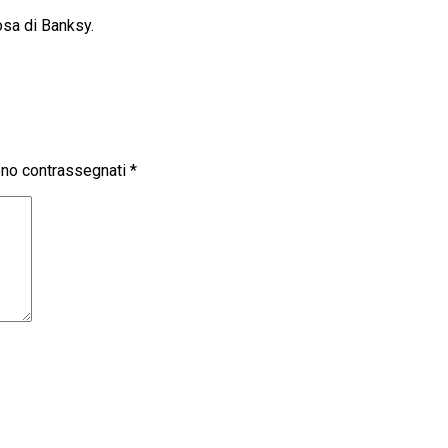
osa di Banksy.
sono contrassegnati
*