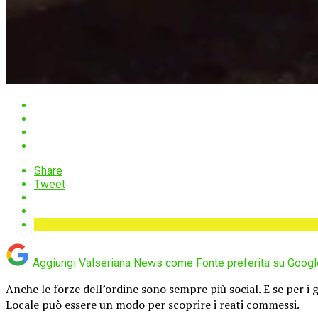
Share
Tweet
Aggiungi Valseriana News come
Fonte preferita su Googl
Anche le forze dell’ordine sono sempre più social. E se per i g
Locale può essere un modo per scoprire i reati commessi.