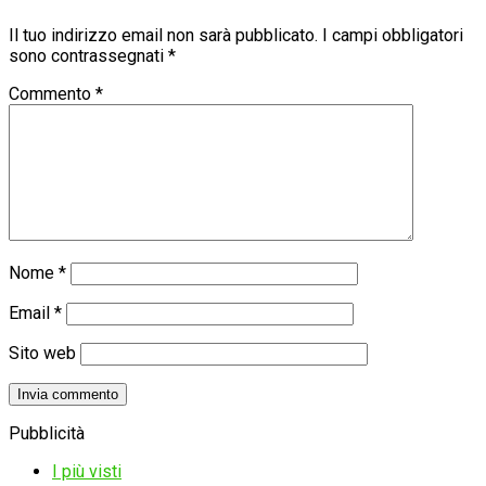
Il tuo indirizzo email non sarà pubblicato.
I campi obbligatori
sono contrassegnati
*
Commento
*
Nome
*
Email
*
Sito web
Pubblicità
I più visti