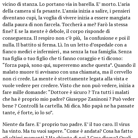
vicino di stanza. Lo portano via in barella. E’ morto. L’aria
della camera si fa pesante. L’ansia inizia a salire, i pensieri
diventano cupi, la voglia di vivere inizia a essere mangiata
dalla paura di non farcela. Toccherà a me? Farò la stessa
fine? E se la mente è debole, il corpo risponde di
conseguenza. Il respiro non c’è più, la confusione e poi il
nulla. Il battito si ferma. Lì. In un letto d’ospedale con a
fianco medici e infermieri , ma senza la tua famiglia. Senza
tua figlia o tuo figlio che ti fanno coraggio e ti dicono:
“forza papà, sono qui, supereremo anche questa”. Quando il
malato muore ti avvisano con una chiamata, ma il cervello
non ci crede. La mente è strettamente legata alla vista e
vuole vedere per credere. Visto che non può vedere, inizia a
fare mille domande: “Dottore è sicuro ? Tra tutti i malati
che ha è proprio mio padre? Giuseppe Zaninoni ? Può veder
bene ? Controlli la cartella. Mi dica. Mio papà ne ha passate
tante, é forte, io lo so”.
Niente da fare. E’ proprio tuo padre. E’ il tuo caro. Il virus
ha vinto. Ma tu vuoi sapere. “Come è andata? Cosa ha fatto
gli ultimi momenti ? Ha chiesto di noi ? Cosa diceva? Quali