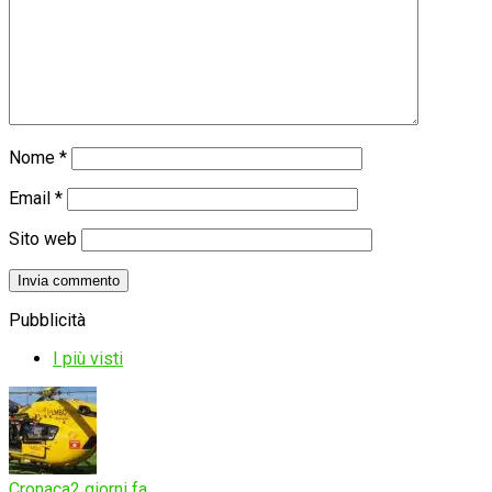
Nome
*
Email
*
Sito web
Pubblicità
I più visti
Cronaca
2 giorni fa