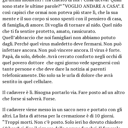
sono state le ultime parole?” “VOGLIO ANDARE A CASA”. E
così capisci che ormai non poteva più stare lì, che la sua
mente e il suo corpo si sono spenti con il pensiero di casa,
di famiglia,di amore. Di voglia di tornare al nido. Quel nido
che ti fa sentire protetto, amato, rassicurato.
Quell’abbraccio che noi famigliari non abbiamo potuto
dagli. Perché quel virus maledetto deve fermarsi. Non può
infettare ancora. Non può vincere ancora. Il virus è forte.
Papà, da solo, debole. Avrà cercato conforto negli occhi di
quel povero dottore che ogni giorno vede spegnersi così
tante persone e che deve dare la notizia ai parenti
telefonicamente. Dio solo sa le urla di dolore che avrà
sentito in quel cellulare.
Il cadavere è lì. Bisogna portarlo via. Fare posto ad un altro
che forse si salverà. Forse.
Il cadavere viene messo in un sacco nero e portato con gli
altri. La lista di attesa per la cremazione è di 10 giorni.
“Troppi morti. Non c’è posto. Solo ieri ho dovuto chiudere