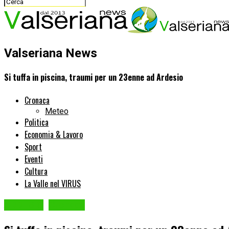
Valseriana News
Si tuffa in piscina, traumi per un 23enne ad Ardesio
Cronaca
Meteo
Politica
Economia & Lavoro
Sport
Eventi
Cultura
La Valle nel VIRUS
ARDESIO
Cronaca