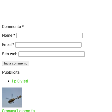
Commento
*
Nome
*
Email
*
Sito web
Pubblicità
I più visti
Cronaca
1 giorno fa