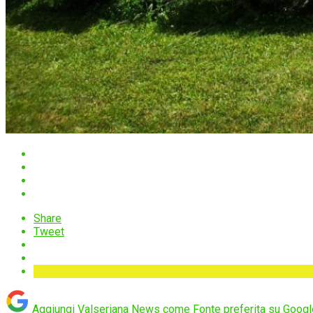
Share
Tweet
Aggiungi Valseriana News come
Fonte preferita su Googl