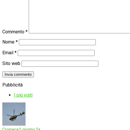
Commento
*
Nome
*
Email
*
Sito web
Pubblicità
I più visti
Cronaca
1 giorno fa