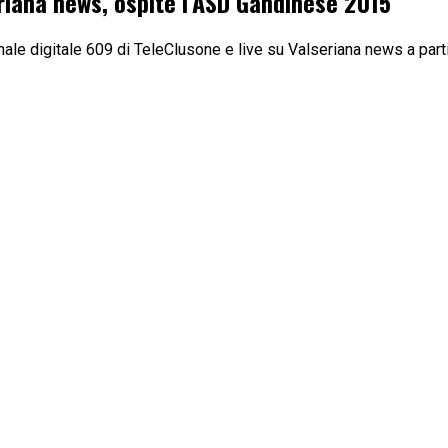
eriana news, ospite l’ASD Gandinese 2015
ale digitale 609 di TeleClusone e live su Valseriana news a partir