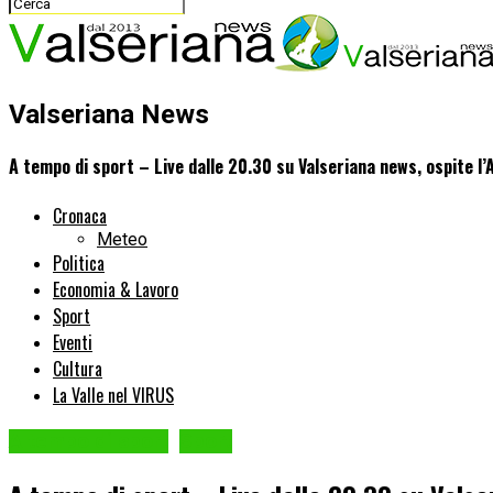
Valseriana News
A tempo di sport – Live dalle 20.30 su Valseriana news, ospite 
Cronaca
Meteo
Politica
Economia & Lavoro
Sport
Eventi
Cultura
La Valle nel VIRUS
A tempo di sport
Sport