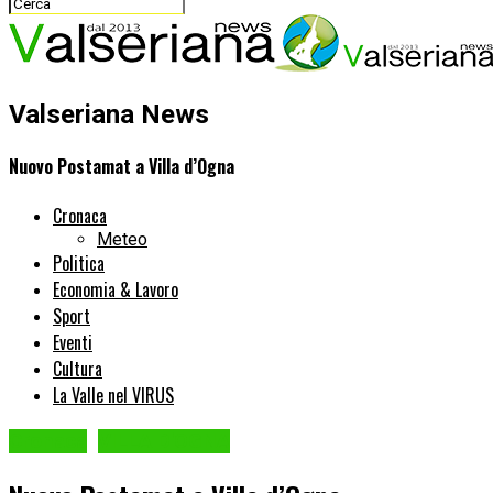
Valseriana News
Nuovo Postamat a Villa d’Ogna
Cronaca
Meteo
Politica
Economia & Lavoro
Sport
Eventi
Cultura
La Valle nel VIRUS
Cronaca
VILLA D'OGNA