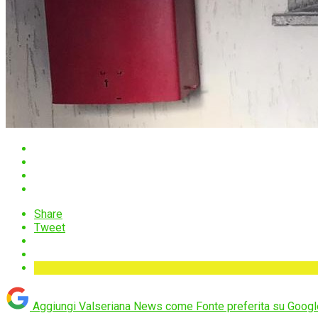
Share
Tweet
Aggiungi Valseriana News come
Fonte preferita su Googl