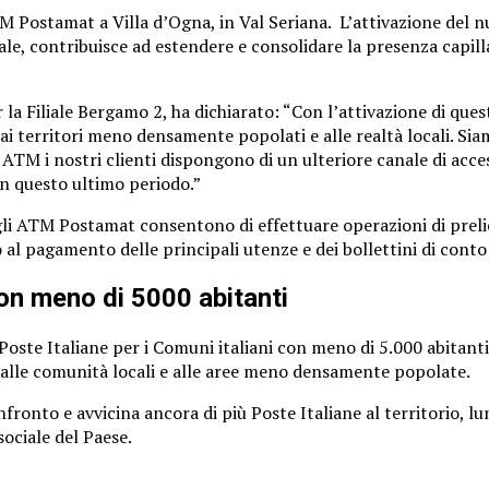
 Postamat a Villa d’Ogna, in Val Seriana. L’attivazione del n
le, contribuisce ad estendere e consolidare la presenza capillar
r la Filiale Bergamo 2, ha dichiarato: “Con l’attivazione di q
ai territori meno densamente popolati e alle realtà locali. Sia
vo ATM i nostri clienti dispongono di un ulteriore canale di acces
 in questo ultimo periodo.”
, gli ATM Postamat consentono di effettuare operazioni di prelie
 al pagamento delle principali utenze e dei bollettini di cont
con meno di 5000 abitanti
oste Italiane per i Comuni italiani con meno di 5.000 abitanti 
a alle comunità locali e alle aree meno densamente popolate.
fronto e avvicina ancora di più Poste Italiane al territorio, lu
sociale del Paese.