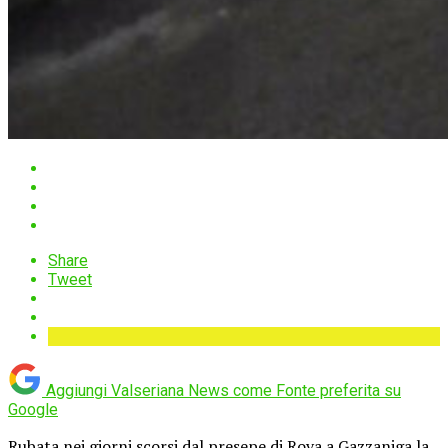
Share
Tweet
Aggiungi Valseriana News come
Fonte preferita su
Google
Rubata nei giorni scorsi dal presepe di Rova a Gazzaniga la