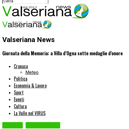
Valseriana News
Giornata della Memoria: a Villa d’Ogna sette medaglie d’onore
Cronaca
Meteo
Politica
Economia & Lavoro
Sport
Eventi
Cultura
La Valle nel VIRUS
Cronaca
VILLA D'OGNA