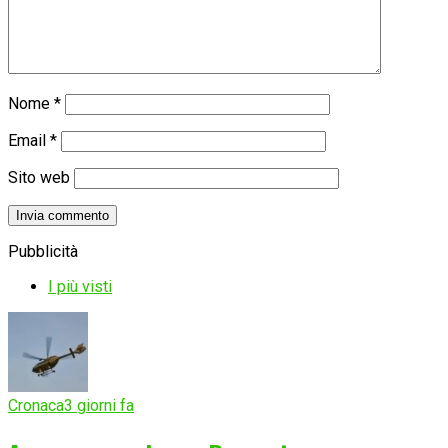
Nome
*
Email
*
Sito web
Pubblicità
I più visti
Cronaca
3 giorni fa