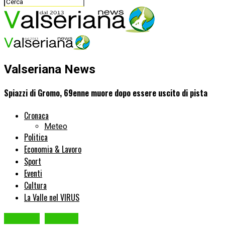
Valseriana News
Spiazzi di Gromo, 69enne muore dopo essere uscito di pista
Cronaca
Meteo
Politica
Economia & Lavoro
Sport
Eventi
Cultura
La Valle nel VIRUS
Cronaca
GROMO