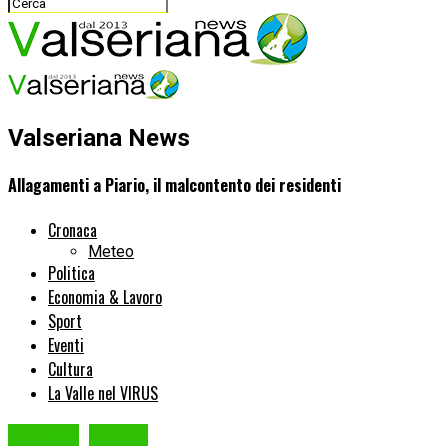
Valseriana News
Allagamenti a Piario, il malcontento dei residenti
Cronaca
Meteo
Politica
Economia & Lavoro
Sport
Eventi
Cultura
La Valle nel VIRUS
Cronaca
PIARIO