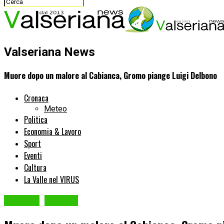
Valseriana News
Muore dopo un malore al Cabianca, Gromo piange Luigi Delbono
Cronaca
Meteo
Politica
Economia & Lavoro
Sport
Eventi
Cultura
La Valle nel VIRUS
Cronaca
GROMO