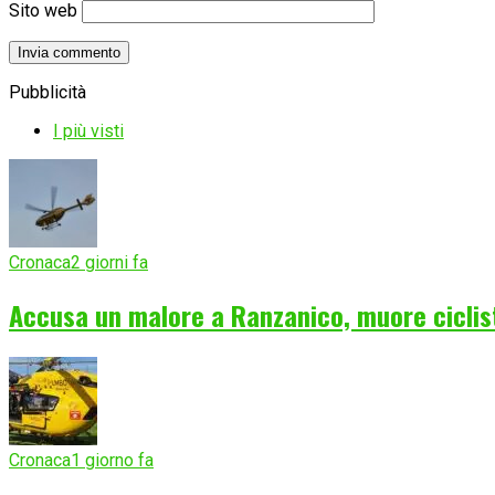
Sito web
Pubblicità
I più visti
Cronaca
2 giorni fa
Accusa un malore a Ranzanico, muore ciclist
Cronaca
1 giorno fa