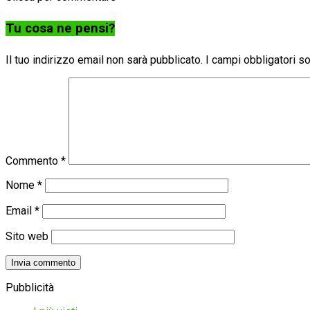
Tu cosa ne pensi?
Il tuo indirizzo email non sarà pubblicato.
I campi obbligatori 
Commento
*
Nome
*
Email
*
Sito web
Pubblicità