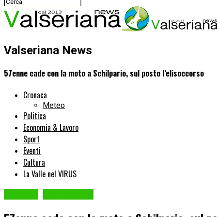
Valseriana News
57enne cade con la moto a Schilpario, sul posto l’elisoccorso
Cronaca
Meteo
Politica
Economia & Lavoro
Sport
Eventi
Cultura
La Valle nel VIRUS
Cronaca
SCHILPARIO