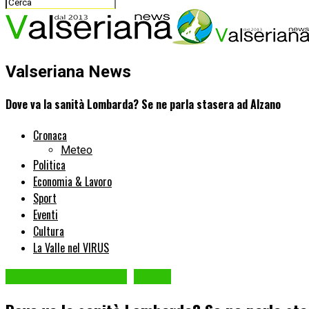
Valseriana News
Dove va la sanità Lombarda? Se ne parla stasera ad Alzano
Cronaca
Meteo
Politica
Economia & Lavoro
Sport
Eventi
Cultura
La Valle nel VIRUS
ALZANO LOMBARDO
Eventi