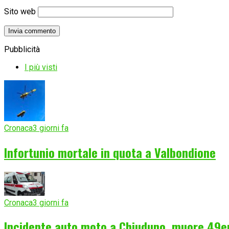
Sito web
Pubblicità
I più visti
Cronaca
3 giorni fa
Infortunio mortale in quota a Valbondione
Cronaca
3 giorni fa
Incidente auto moto a Chiuduno, muore 49e