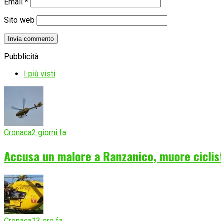
Email
*
Sito web
Pubblicità
I più visti
Cronaca
2 giorni fa
Accusa un malore a Ranzanico, muore ciclist
Cronaca
13 ore fa