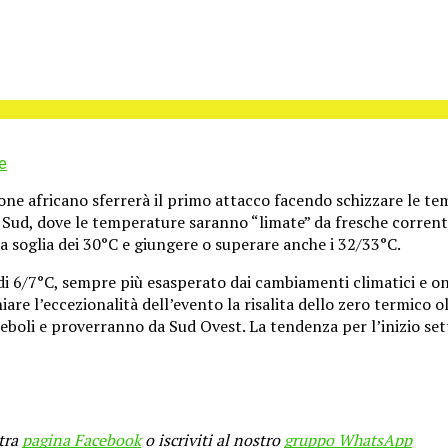
e
lone africano sferrerà il primo attacco facendo schizzare le tem
Sud, dove le temperature saranno “limate” da fresche correnti o
 soglia dei 30°C e giungere o superare anche i 32/33°C.
i 6/7°C, sempre più esasperato dai cambiamenti climatici e ond
e l’eccezionalità dell’evento la risalita dello zero termico olt
deboli e proverranno da Sud Ovest. La tendenza per l’inizio set
stra
pagina Facebook
o iscriviti al nostro
gruppo WhatsApp