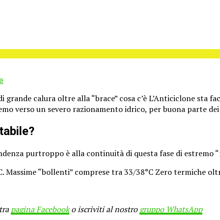
e
i di grande calura oltre alla “brace” cosa c’è L’Anticiclone sta 
emo verso un severo razionamento idrico, per buona parte de
tabile?
 tendenza purtroppo è alla continuità di questa fase di estremo
C. Massime “bollenti” comprese tra 33/38°C Zero termiche oltr
stra
pagina Facebook
o iscriviti al nostro
gruppo WhatsApp