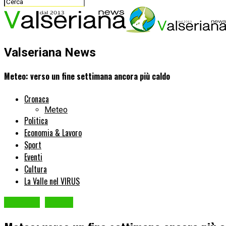
Valseriana News
Meteo: verso un fine settimana ancora più caldo
Cronaca
Meteo
Politica
Economia & Lavoro
Sport
Eventi
Cultura
La Valle nel VIRUS
Cronaca
Meteo