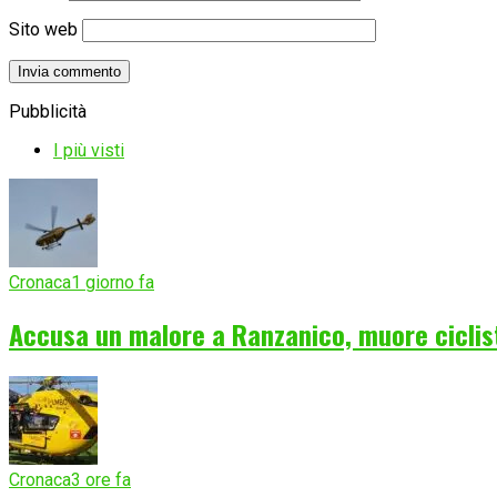
Sito web
Pubblicità
I più visti
Cronaca
1 giorno fa
Accusa un malore a Ranzanico, muore ciclist
Cronaca
3 ore fa