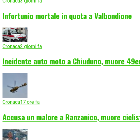
Cronaca
3 giorni fa
Infortunio mortale in quota a Valbondione
Cronaca
2 giorni fa
Incidente auto moto a Chiuduno, muore 49e
Cronaca
17 ore fa
Accusa un malore a Ranzanico, muore ciclist