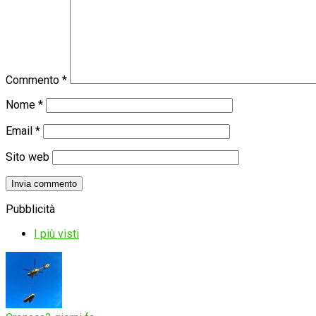
Commento
*
Nome
*
Email
*
Sito web
Pubblicità
I più visti