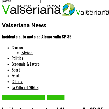
Valseriana News
Incidente auto moto ad Alzano sulla SP 35
Cronaca
Meteo
Politica
Economia & Lavoro
Sport
Eventi
Cultura
La Valle nel VIRUS
ALZANO LOMBARDO
Cronaca