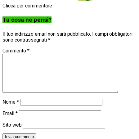
Clicca per commentare
Tu cosa ne pensi?
Il tuo indirizzo email non sarà pubblicato.
I campi obbligatori
sono contrassegnati
*
Commento
*
Nome
*
Email
*
Sito web