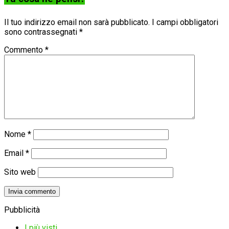
Il tuo indirizzo email non sarà pubblicato.
I campi obbligatori
sono contrassegnati
*
Commento
*
Nome
*
Email
*
Sito web
Pubblicità
I più visti