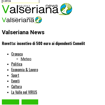
Valseriana News
Rovetta: incentivo di 500 euro ai dipendenti Comelit
Cronaca
Meteo
Politica
Economia & Lavoro
Sport
Eventi
Cultura
La Valle nel VIRUS
Attualità
Cronaca