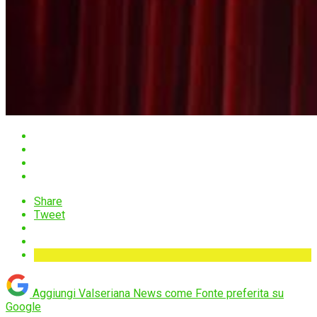
Share
Tweet
Aggiungi Valseriana News come
Fonte preferita su
Google