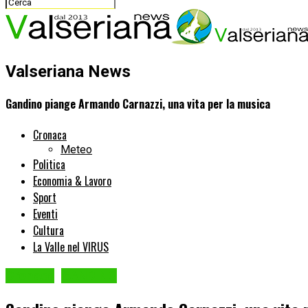
Valseriana News
Gandino piange Armando Carnazzi, una vita per la musica
Cronaca
Meteo
Politica
Economia & Lavoro
Sport
Eventi
Cultura
La Valle nel VIRUS
Cronaca
GANDINO