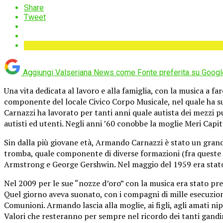
Share
Tweet
Aggiungi Valseriana News come
Fonte preferita su Googl
Una vita dedicata al lavoro e alla famiglia, con la musica a 
componente del locale Civico Corpo Musicale, nel quale ha s
Carnazzi ha lavorato per tanti anni quale autista dei mezzi pu
autisti ed utenti. Negli anni ’60 conobbe la moglie Meri Capit
Sin dalla più giovane età, Armando Carnazzi è stato un gran
tromba, quale componente di diverse formazioni (fra queste mo
Armstrong e George Gershwin. Nel maggio del 1959 era stato 
Nel 2009 per le sue “nozze d’oro” con la musica era stato pr
Quel giorno aveva suonato, con i compagni di mille esecuzion
Comunioni. Armando lascia alla moglie, ai figli, agli amati ni
Valori che resteranno per sempre nel ricordo dei tanti gandi