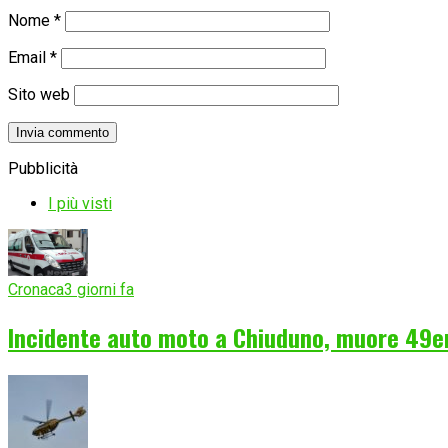
Nome
*
Email
*
Sito web
Pubblicità
I più visti
Cronaca
3 giorni fa
Incidente auto moto a Chiuduno, muore 49e