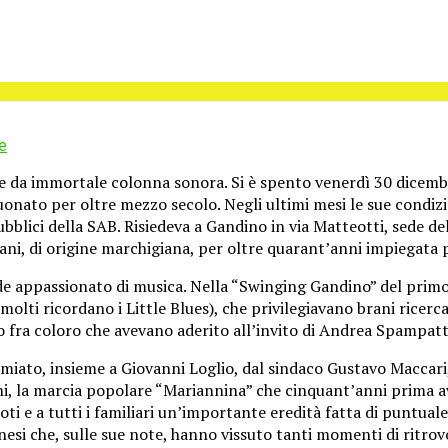
e
fare da immortale colonna sonora. Si è spento venerdì 30 dicemb
uonato per oltre mezzo secolo. Negli ultimi mesi le sue condi
bblici della SAB. Risiedeva a Gandino in via Matteotti, sede de
ani, di origine marchigiana, per oltre quarant’anni impiegata p
de appassionato di musica. Nella “Swinging Gandino” del primo
lti ricordano i Little Blues), che privilegiavano brani ricerc
fra coloro che avevano aderito all’invito di Andrea Spampatti
emiato, insieme a Giovanni Loglio, dal sindaco Gustavo Maccari,
i, la marcia popolare “Mariannina” che cinquant’anni prima av
poti e a tutti i familiari un’importante eredità fatta di puntua
nesi che, sulle sue note, hanno vissuto tanti momenti di ritr