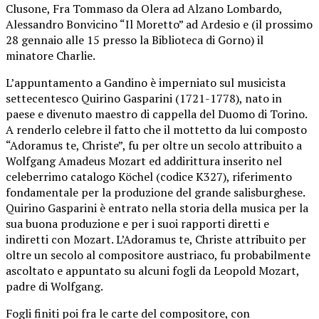
Clusone, Fra Tommaso da Olera ad Alzano Lombardo,
Alessandro Bonvicino “Il Moretto” ad Ardesio e (il prossimo
28 gennaio alle 15 presso la Biblioteca di Gorno) il
minatore Charlie.
L’appuntamento a Gandino è imperniato sul musicista
settecentesco Quirino Gasparini (1721-1778), nato in
paese e divenuto maestro di cappella del Duomo di Torino.
A renderlo celebre il fatto che il mottetto da lui composto
“Adoramus te, Christe”, fu per oltre un secolo attribuito a
Wolfgang Amadeus Mozart ed addirittura inserito nel
celeberrimo catalogo Köchel (codice K327), riferimento
fondamentale per la produzione del grande salisburghese.
Quirino Gasparini è entrato nella storia della musica per la
sua buona produzione e per i suoi rapporti diretti e
indiretti con Mozart. L’Adoramus te, Christe attribuito per
oltre un secolo al compositore austriaco, fu probabilmente
ascoltato e appuntato su alcuni fogli da Leopold Mozart,
padre di Wolfgang.
Fogli finiti poi fra le carte del compositore, con