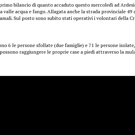
 primo bilancio di quanto accaduto questo mercoledì ad Ardesio,
 valle acqua e fango. Allagata anche la strada provinciale 49 ch
amali. Sul posto sono subito stati operativi i volontari della C
ono 6 le persone sfollate (due famiglie) e 71 le persone isolate,
ossono raggiungere le proprie case a piedi attraverso la mula