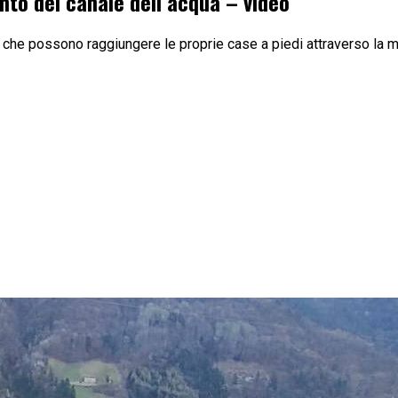
mento del canale dell’acqua – video
ti che possono raggiungere le proprie case a piedi attraverso la m