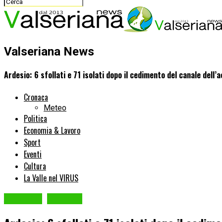
Valseriana News
Ardesio: 6 sfollati e 71 isolati dopo il cedimento del canale dell’
Cronaca
Meteo
Politica
Economia & Lavoro
Sport
Eventi
Cultura
La Valle nel VIRUS
ARDESIO
Cronaca