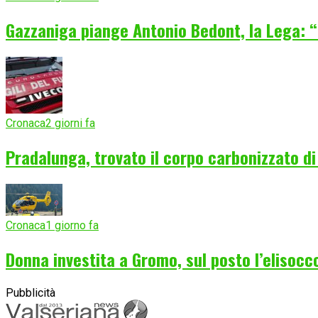
Gazzaniga piange Antonio Bedont, la Lega: “
Cronaca
2 giorni fa
Pradalunga, trovato il corpo carbonizzato d
Cronaca
1 giorno fa
Donna investita a Gromo, sul posto l’elisocc
Pubblicità