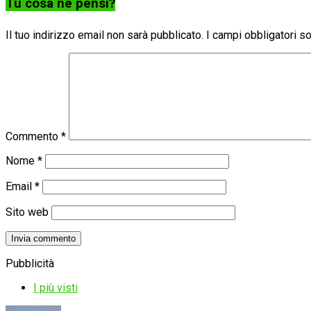
Tu cosa ne pensi?
Il tuo indirizzo email non sarà pubblicato.
I campi obbligatori 
Commento
*
Nome
*
Email
*
Sito web
Pubblicità
I più visti