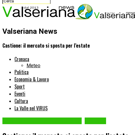
Valseriana News
Castione: il mercato si sposta per l’estate
Cronaca
Meteo
Politica
Economia & Lavoro
Sport
Eventi
Cultura
La Valle nel VIRUS
CASTIONE DELLA PRESOLANA
Cronaca