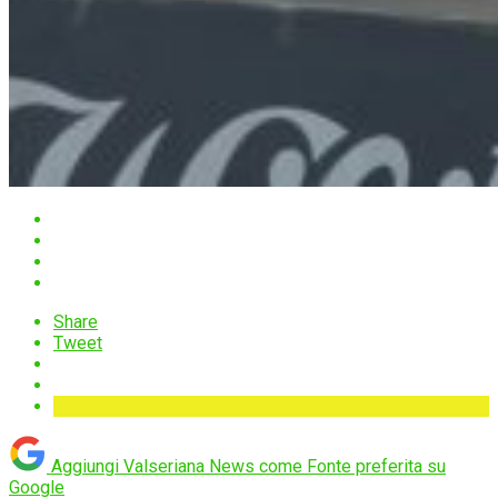
Share
Tweet
Aggiungi Valseriana News come
Fonte preferita su
Google