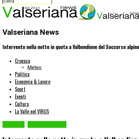
Valseriana News
Intervento nella notte in quota a Valbondione del Soccorso alpino
Cronaca
Meteo
Politica
Economia & Lavoro
Sport
Eventi
Cultura
La Valle nel VIRUS
Cronaca
VALBONDIONE