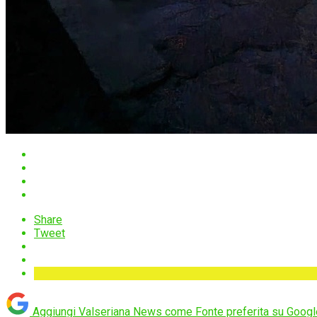
Share
Tweet
Aggiungi Valseriana News come
Fonte preferita su Googl