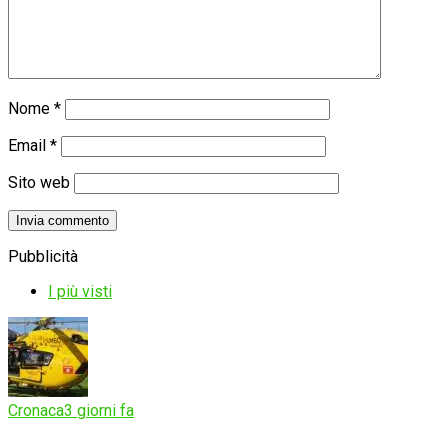
Nome
*
Email
*
Sito web
Pubblicità
I più visti
Cronaca
3 giorni fa