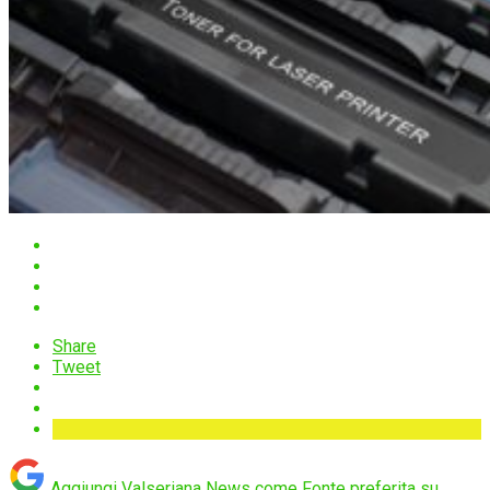
Share
Tweet
Aggiungi Valseriana News come
Fonte preferita su