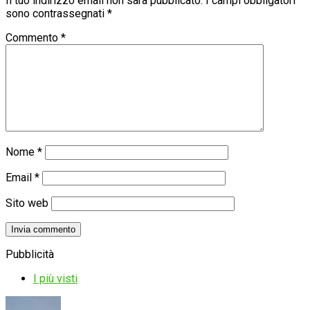
Il tuo indirizzo email non sarà pubblicato.
I campi obbligatori
sono contrassegnati
*
Commento
*
Nome
*
Email
*
Sito web
Pubblicità
I più visti