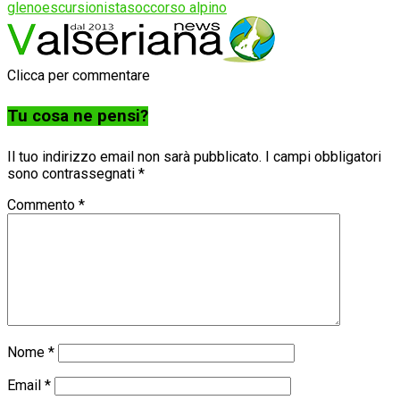
gleno
escursionista
soccorso alpino
Clicca per commentare
Tu cosa ne pensi?
Il tuo indirizzo email non sarà pubblicato.
I campi obbligatori
sono contrassegnati
*
Commento
*
Nome
*
Email
*