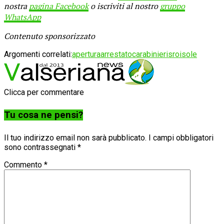
nostra
pagina Facebook
o iscriviti al nostro
gruppo
WhatsApp
Contenuto sponsorizzato
Argomenti correlati:
apertura
arrestato
carabinieri
sroisole
Clicca per commentare
Tu cosa ne pensi?
Il tuo indirizzo email non sarà pubblicato.
I campi obbligatori
sono contrassegnati
*
Commento
*