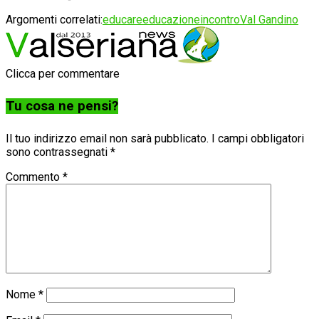
Argomenti correlati:
educare
educazione
incontro
Val Gandino
Clicca per commentare
Tu cosa ne pensi?
Il tuo indirizzo email non sarà pubblicato.
I campi obbligatori
sono contrassegnati
*
Commento
*
Nome
*