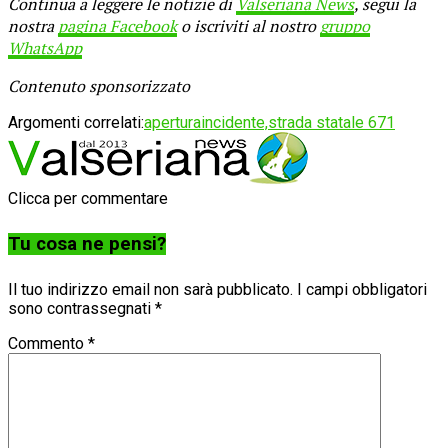
Continua a leggere le notizie di
Valseriana News
, segui la
nostra
pagina Facebook
o iscriviti al nostro
gruppo
WhatsApp
Contenuto sponsorizzato
Argomenti correlati:
apertura
incidente,
strada statale 671
Clicca per commentare
Tu cosa ne pensi?
Il tuo indirizzo email non sarà pubblicato.
I campi obbligatori
sono contrassegnati
*
Commento
*