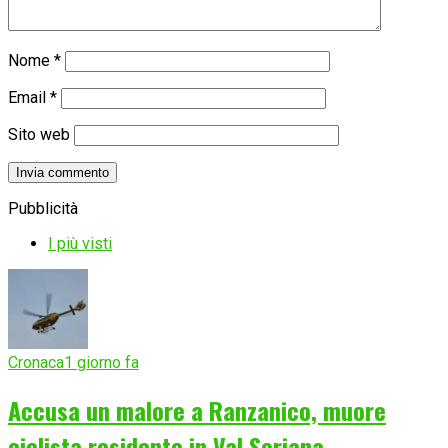
Nome
*
Email
*
Sito web
Pubblicità
I più visti
Cronaca
1 giorno fa
Accusa un malore a Ranzanico, muore
ciclista residente in Val Seriana