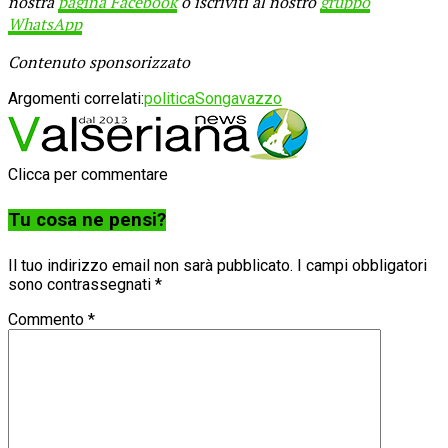
nostra
pagina Facebook
o iscriviti al nostro
gruppo
WhatsApp
Contenuto sponsorizzato
Argomenti correlati:
politica
Songavazzo
Clicca per commentare
Tu cosa ne pensi?
Il tuo indirizzo email non sarà pubblicato.
I campi obbligatori
sono contrassegnati
*
Commento
*