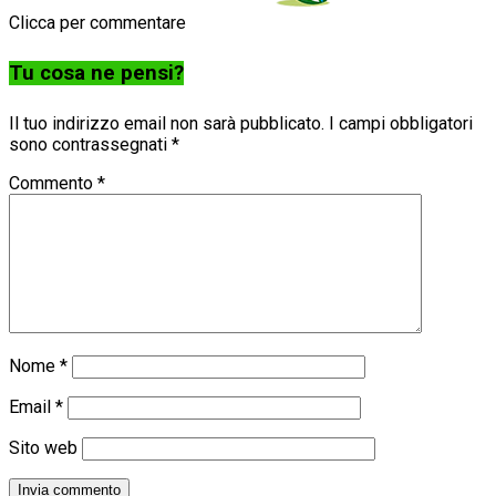
Clicca per commentare
Tu cosa ne pensi?
Il tuo indirizzo email non sarà pubblicato.
I campi obbligatori
sono contrassegnati
*
Commento
*
Nome
*
Email
*
Sito web