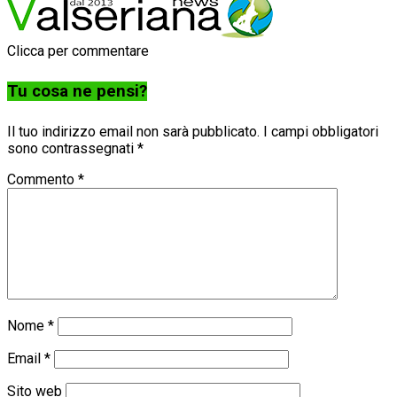
Clicca per commentare
Tu cosa ne pensi?
Il tuo indirizzo email non sarà pubblicato.
I campi obbligatori
sono contrassegnati
*
Commento
*
Nome
*
Email
*
Sito web