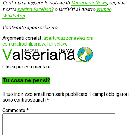
Continua a leggere le notizie di
Valseriana News
, segui la
nostra
pagina Facebook
o iscriviti al nostro
gruppo
WhatsApp
Contenuto sponsorizzato
Argomenti correlati:
apertura
azzone
elezioni
comunali
schilpario
val di sclave
Clicca per commentare
Tu cosa ne pensi?
Il tuo indirizzo email non sarà pubblicato.
I campi obbligatori
sono contrassegnati
*
Commento
*