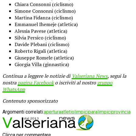
Chiara Consonni (ciclismo)
Simone Consonni (ciclismo)
Martina Fidanza (ciclismo)
Emmanuel Ihemeje (atletica)
Alessia Pavese (atletica)
Silvia Persico (ciclismo)
Davide Plebani (ciclismo)
Roberto Rigali (atletica)
Giuseppe Romele (atletica)
Giorgia Villa (ginnastica)
Continua a leggere le notizie di
Valseriana News
, segui la
nostra
pagina Facebook
o iscriviti al nostro
gruppo
WhatsApp
Contenuto sponsorizzato
Argomenti correlati:
apertura
atleti
olimpici
paralimpici
provincia
Clicca per commentare