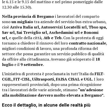
le 6.15 e le 9.15 del mattino e nel primo pomeriggio dalle
12.30 alle 15.30).
Nella provincia di Bergamo
i lavoratori del comparto
sono
un migliaio
tra aziende del servizio bus extra urbano,
cioè
Arriva Italia srl, Autoservizi Locatelli srl, Tbso spa,
Sav srl, Sai Treviglio srl, Aschedamini srl e Bonomi
srl,
e quelle della città,
Atb e Teb.
Con la protesta di oggi
tornano a chiedere il rinnovo del loro
contratto nazionale
,
migliori condizioni di lavoro, una profonda riforma del
settore che possa garantire un servizio pubblico di qualità
da offrire alla cittadinanza. Avevano già scioperato il
18
luglio
e il
9 settembre.
L’iniziativa di protesta è proclamata in tutt’Italia da
FILT-
CGIL, FIT-CISL, Uiltrasporti, FAISA CISAL e UGL.
I loro
rappresentanti provinciali, dopo una prima ricognizione
tra i lavoratori delle varie aziende, stimano
“un’adesione
alla mobilitazione davvero molto elevata a Bergamo”.
Ecco il dettaglio, in alcune delle realtà più