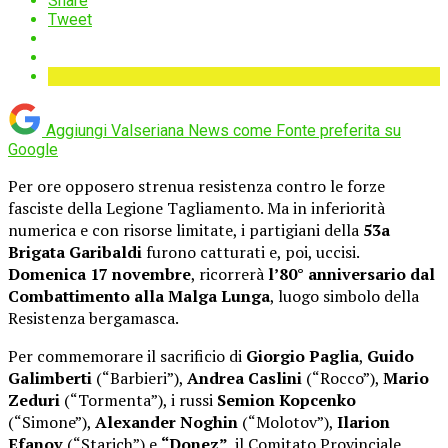
Share
Tweet
Aggiungi Valseriana News come
Fonte preferita su
Google
Per ore opposero strenua resistenza contro le forze
fasciste della Legione Tagliamento. Ma in inferiorità
numerica e con risorse limitate, i partigiani della
53a
Brigata Garibaldi
furono catturati e, poi, uccisi.
Domenica 17 novembre
, ricorrerà
l’80° anniversario dal
Combattimento alla Malga Lunga
, luogo simbolo della
Resistenza bergamasca.
Per commemorare il sacrificio di
Giorgio Paglia
,
Guido
Galimberti
(“Barbieri”),
Andrea Caslini
(“Rocco”),
Mario
Zeduri
(“Tormenta”), i russi
Semion Kopcenko
(“Simone”),
Alexander Noghin
(“Molotov”),
Ilarion
Efanov
(“Starich”) e
“Donez”,
il Comitato Provinciale