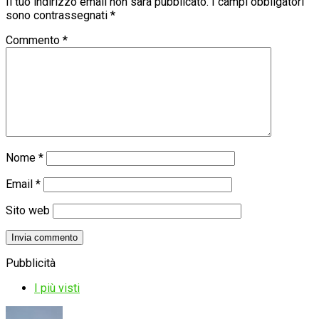
Il tuo indirizzo email non sarà pubblicato.
I campi obbligatori
sono contrassegnati
*
Commento
*
Nome
*
Email
*
Sito web
Pubblicità
I più visti