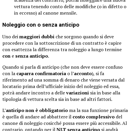
vettura tenendo conto delle modifiche (o in difetto o
in eccesso) al canone mensile.
Noleggio con o senza anticipo
Uno dei
maggiori dubbi
che sorgono quando si deve
procedere con la sottoscrizione di un contratto è capire
con esattezza la differenza tra noleggio a lungo termine
con
e
senza anticipo
.
Quando si parla di anticipo (che non deve essere confuso
con la
caparra confirmatoria
o l’
acconto
), si fa
riferimento ad una somma di denaro che viene versata dal
locatario prima dell’ufficiale inizio del noleggio ed essa,
potrà andare incontro a delle
variazioni
sia in base alla
tipologia di vettura scelta sia in base ad altri fattori.
L’
anticipo non è obbligatorio
ma la sua funzione primaria
è quella di andare ad abbattere il
costo complessivo
del
canone di noleggio cosicché possa essere più accessibile. Al
contrario, optando per il
NLT senza anticipo
si andrà