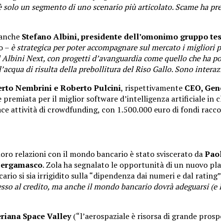
è solo un segmento di uno scenario più articolato. Scame ha pre
 anche
Stefano Albini, presidente dell’omonimo gruppo tes
o –
è strategica per poter accompagnare sul mercato i migliori p
Albini Next, con progetti d’avanguardia come quello che ha port
 l’acqua di risulta della prebollitura del Riso Gallo. Sono inter
erto Nembrini e Roberto Pulcini
, rispettivamente
CEO, Gen
 premiata per il miglior software d’intelligenza artificiale in c
ce attività di crowdfunding, con 1.500.000 euro di fondi raccol
le loro relazioni con il mondo bancario è stato sviscerato da
Paol
 Bergamasco
. Zola ha segnalato le opportunità di un nuovo pla
o si sia irrigidito sulla “dipendenza dai numeri e dal rating”.
esso al credito, ma anche il mondo bancario dovrà adeguarsi (e B
riana Space Valley
(“l’aerospaziale è risorsa di grande prosp