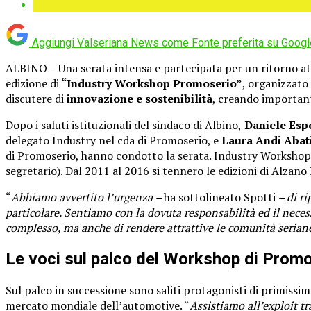
Aggiungi Valseriana News come
Fonte preferita su Googl
ALBINO – Una serata intensa e partecipata per un ritorno at
edizione di
“Industry Workshop Promoserio”
, organizzato
discutere di
innovazione e sostenibilità
, creando importanti
Dopo i saluti istituzionali del sindaco di Albino,
Daniele Esp
delegato Industry nel cda di Promoserio, e
Laura Andi Abat
di Promoserio, hanno condotto la serata. Industry Workshop P
segretario). Dal 2011 al 2016 si tennero le edizioni di Alzan
“
Abbiamo avvertito l’urgenza –
ha sottolineato Spotti
– di ri
particolare. Sentiamo con la dovuta responsabilità ed il neces
complesso, ma anche di rendere attrattive le comunità seriane
Le voci sul palco del Workshop di Prom
Sul palco in successione sono saliti protagonisti di primissi
mercato mondiale dell’automotive. “
Assistiamo all’exploit t