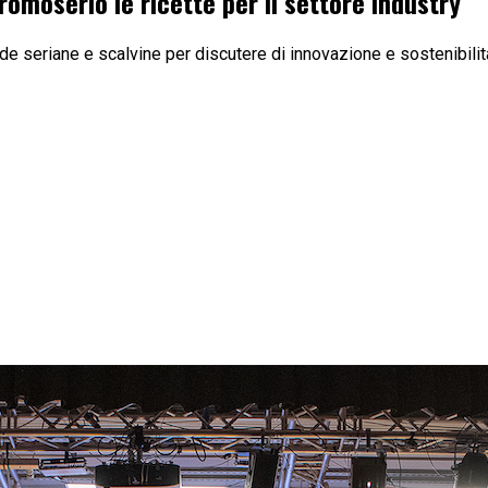
romoserio le ricette per il settore Industry
 seriane e scalvine per discutere di innovazione e sostenibilit