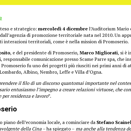
e
teso e strategico:
m
ercoledì 4 dicembre
l’Auditorium
Mario 
 dall’agenzia di promozione territoriale nata nel 2010. Un app
 interazioni territoriali, come è nella mission di Promoserio.
osito
, e del presidente di Promoserio,
Marco Migliorati
, si è
i
, responsabile comunicazione presso Scame Parre spa, che in
romoserio fu uno dei progetti più riusciti nei primi anni di at
o Lombardo, Albino, Nembro, Leffe e Villa d’Ogna.
prendere il filo di un discorso quantomai importante nel contest
sario entusiasmo l’impegno a creare relazioni virtuose, che con
 per residenza e lavoro
”.
oserio
mo piano dell’economia locale, a cominciare da
Stefano Scainel
ravolgente della Cina
– ha spiegato –
ma anche alla tendenza del