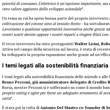
priorità di consumo. L’elettrico è un’opzione importante, ma 
vero valore aggiunto dello sviluppo aziendale
”.
Un tema su cui ha speso buona parte del proprio intervento
coltivazione del cotone sino al tessuto finito
– ha sottolineat
Lavoriamo a qualsiasi opportunità innovativa anche grazie ad 
nostri scarti denim oppure i nostri reparti a tingere filati con
Il terzo intervento ha visto protagonisti
Walter Licini, Rob
Attiva nel campo della sicurezza sul lavoro, è stata di recente
ha sviluppato la propria espansione anche grazie ad un’effica
I temi legati alla sostenibilità finanziaria
I temi legati alla sostenibilità finanziaria delle aziende e al
Bruno Pezzoni, già amministratore delegato di Credito
Borsa, mentre Pezzoni si è soffermato su come il mondo bancari
proprio rating e agire per farne un adeguato strumento di acc
carta
”.
È stata poi la volta di
Antonio Del Mastro co-founder di Se