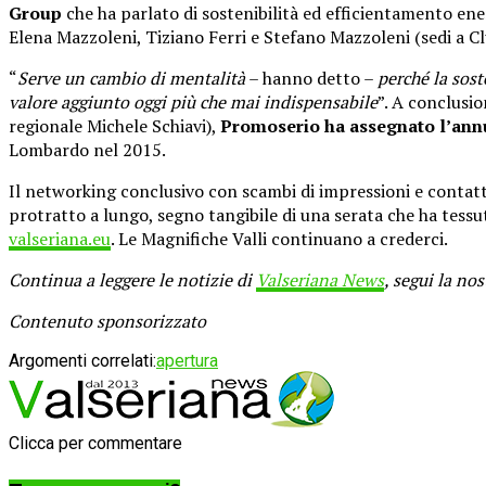
Group
che ha parlato di sostenibilità ed efficientamento ene
Elena Mazzoleni, Tiziano Ferri e Stefano Mazzoleni (sedi a Cl
“
Serve un cambio di mentalità
– hanno detto –
perché la sos
valore aggiunto oggi più che mai indispensabile
”. A conclusio
regionale Michele Schiavi),
Promoserio ha assegnato l’ann
Lombardo nel 2015.
Il networking conclusivo con scambi di impressioni e contatti
protratto a lungo, segno tangibile di una serata che ha tessu
valseriana.eu
. Le Magnifiche Valli continuano a crederci.
Continua a leggere le notizie di
Valseriana News
, segui la no
Contenuto sponsorizzato
Argomenti correlati:
apertura
Clicca per commentare