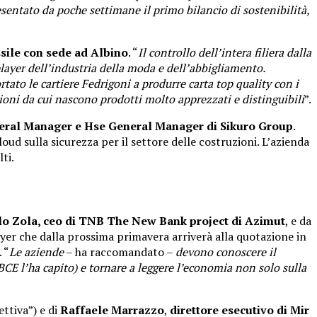
sentato da poche settimane il primo bilancio di sostenibilità,
sile con sede ad Albino
. “
Il controllo dell’intera filiera dalla
layer dell’industria della moda e dell’abbigliamento.
ato le cartiere Fedrigoni a produrre carta top quality con i
azioni da cui nascono prodotti molto apprezzati e distinguibili
”.
eral Manager e Hse General Manager di Sikuro Group
.
loud sulla sicurezza per il settore delle costruzioni. L’azienda
ti.
o Zola, ceo di TNB The New Bank project di Azimut
, e da
yer che dalla prossima primavera arriverà alla quotazione in
 “
Le aziende
– ha raccomandato –
devono conoscere il
CE l’ha capito) e tornare a leggere l’economia non solo sulla
ettiva”) e di
Raffaele Marrazzo
,
direttore esecutivo di Mir