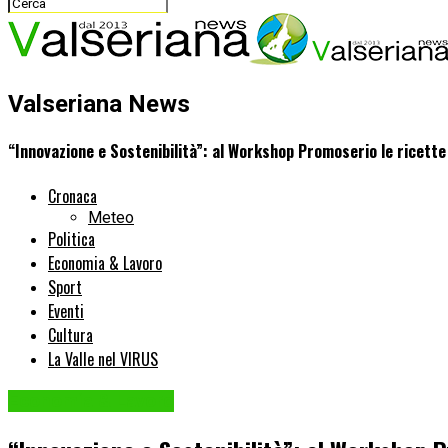
Valseriana News
“Innovazione e Sostenibilità”: al Workshop Promoserio le ricette
Cronaca
Meteo
Politica
Economia & Lavoro
Sport
Eventi
Cultura
La Valle nel VIRUS
Economia & Lavoro