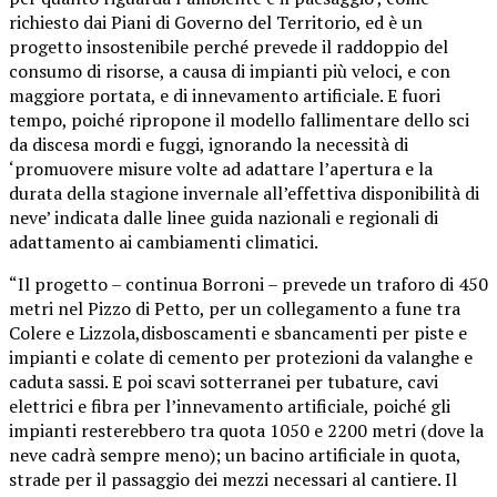
richiesto dai Piani di Governo del Territorio, ed è un
progetto insostenibile perché prevede il raddoppio del
consumo di risorse, a causa di impianti più veloci, e con
maggiore portata, e di innevamento artificiale. E fuori
tempo, poiché ripropone il modello fallimentare dello sci
da discesa mordi e fuggi, ignorando la necessità di
‘promuovere misure volte ad adattare l’apertura e la
durata della stagione invernale all’effettiva disponibilità di
neve’ indicata dalle linee guida nazionali e regionali di
adattamento ai cambiamenti climatici.
“Il progetto – continua Borroni – prevede un traforo di 450
metri nel Pizzo di Petto, per un collegamento a fune tra
Colere e Lizzola,disboscamenti e sbancamenti per piste e
impianti e colate di cemento per protezioni da valanghe e
caduta sassi. E poi scavi sotterranei per tubature, cavi
elettrici e fibra per l’innevamento artificiale, poiché gli
impianti resterebbero tra quota 1050 e 2200 metri (dove la
neve cadrà sempre meno); un bacino artificiale in quota,
strade per il passaggio dei mezzi necessari al cantiere. Il