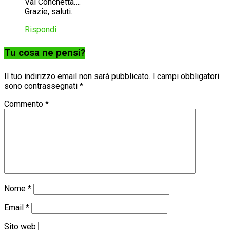
Val Conchetta….
Grazie, saluti.
Rispondi
Tu cosa ne pensi?
Il tuo indirizzo email non sarà pubblicato.
I campi obbligatori
sono contrassegnati
*
Commento
*
Nome
*
Email
*
Sito web