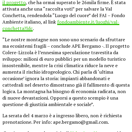
il progetto
, che ha ormai superato le 26mila firme. È stata
attivata anche una “raccolta voti” per salvare la Val
Conchetta, rendendola “Luogo del cuore” del FAI – Fondo
Ambiente italiano, al link
fondoambiente.it/luoghi/val-
conchetta?ldc
.
“Le nostre montagne non sono uno scenario da sfruttare
ma ecosistemi fragili – conclude APE Bergamo -. Il progetto
Colere-Lizzola è l’ennesima speculazione travestita da
sviluppo: milioni di euro pubblici per un modello turistico
insostenibile, mentre la crisi climatica riduce la neve e
aumenta il rischio idrogeologico. Chi parla di ‘ultima
occasione’ ignora la storia: impianti abbandonati e
cattedrali nel deserto dimostrano già il fallimento di questa
logica. La montagna ha bisogno di economia radicata, non
di nuove devastazioni. Opporsi a questo scempio è una
questione di giustizia ambientale e sociale”.
La serata del 4 marzo è a ingresso libero, non è richiesta
prenotazione. Per info: ape.bergamo@gmail.com.