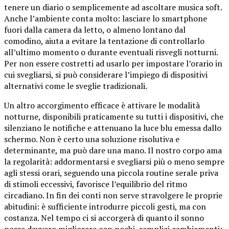
tenere un diario o semplicemente ad ascoltare musica soft.
Anche l’ambiente conta molto: lasciare lo smartphone
fuori dalla camera da letto, o almeno lontano dal
comodino, aiuta a evitare la tentazione di controllarlo
all’ultimo momento o durante eventuali risvegli notturni.
Per non essere costretti ad usarlo per impostare l’orario in
cui svegliarsi, si può considerare l’impiego di dispositivi
alternativi come le sveglie tradizionali.
Un altro accorgimento efficace è attivare le modalità
notturne, disponibili praticamente su tutti i dispositivi, che
silenziano le notifiche e attenuano la luce blu emessa dallo
schermo. Non è certo una soluzione risolutiva e
determinante, ma può dare una mano. Il nostro corpo ama
la regolarità: addormentarsi e svegliarsi più o meno sempre
agli stessi orari, seguendo una piccola routine serale priva
di stimoli eccessivi, favorisce l’equilibrio del ritmo
circadiano. In fin dei conti non serve stravolgere le proprie
abitudini: è sufficiente introdurre piccoli gesti, ma con
costanza. Nel tempo ci si accorgerà di quanto il sonno
possa davvero migliorare con pochi, semplici cambiamenti: