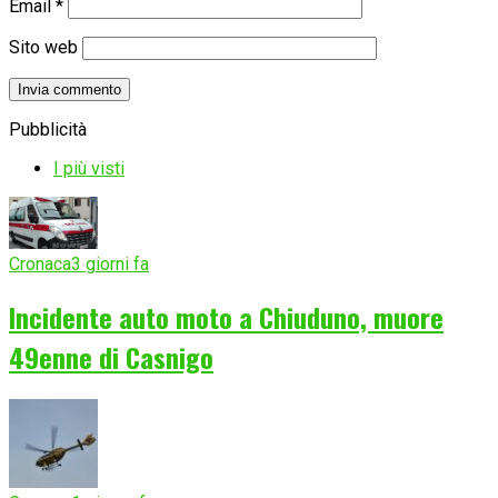
Email
*
Sito web
Pubblicità
I più visti
Cronaca
3 giorni fa
Incidente auto moto a Chiuduno, muore
49enne di Casnigo