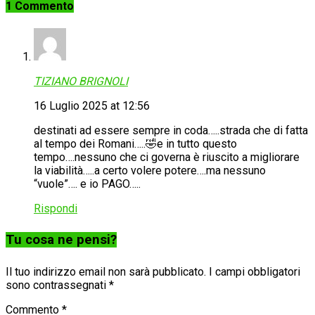
1 Commento
TIZIANO BRIGNOLI
16 Luglio 2025 at 12:56
destinati ad essere sempre in coda…..strada che di fatta
al tempo dei Romani…..🤣e in tutto questo
tempo….nessuno che ci governa è riuscito a migliorare
la viabilità…..a certo volere potere….ma nessuno
“vuole”…. e io PAGO…..
Rispondi
Tu cosa ne pensi?
Il tuo indirizzo email non sarà pubblicato.
I campi obbligatori
sono contrassegnati
*
Commento
*