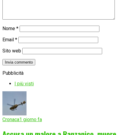
Nome
*
Email
*
Sito web
Pubblicità
I più visti
Cronaca
1 giorno fa
Accusa un malore a Ranzanico, muore